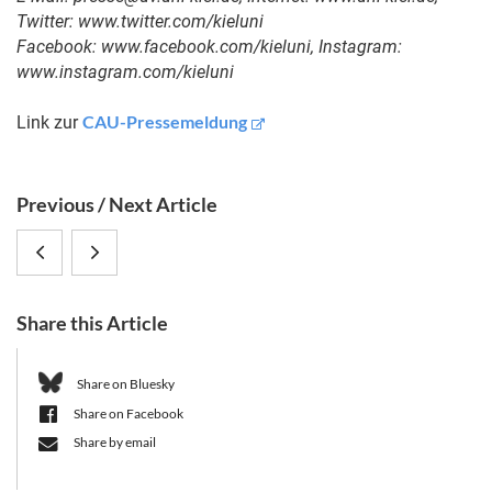
Twitter: www.twitter.com/kieluni
Facebook: www.facebook.com/kieluni, Instagram:
www.instagram.com/kieluni
CAU-Pressemeldung
Link zur
S
Previous / Next Article
i
Angela
"Meine
d
e
Douglas
Bakterien
b
Share this Article
honoured
und
a
r
with
ich":
Share on Bluesky
Share on Facebook
Karl
Deutschlandfunk-
Share by email
August
Feature