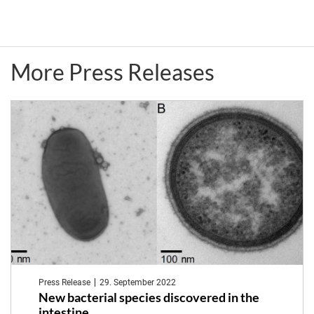
Möbius
on
Fellowship
CRC1182
More Press Releases
2017
Press Release
29. September 2022
New bacterial species discovered in the
intestine