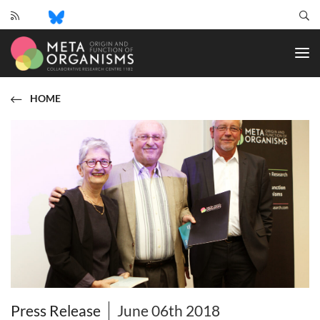
CRC
1182
-
Origin
and
HOME
Function
of
Metaorganisms
Press Release
June 06th 2018