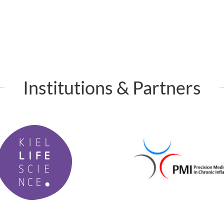
Institutions & Partners
P
M
I