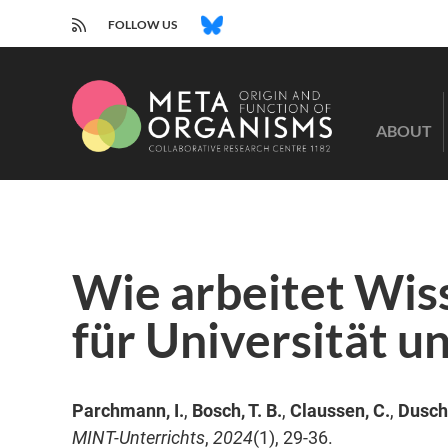
RSS
BLUESKY
FOLLOW US
CRC
1182
ABOUT
-
Origin
and
Function
of
Metaorganisms
Wie arbeitet Wis
für Universität u
Parchmann, I.
,
Bosch, T. B.
,
Claussen, C.
,
Dusche
MINT-Unterrichts
,
2024
(1), 29-36.