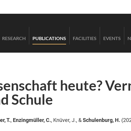
RESEARCH
PUBLICATIONS
FACILITIES
EVENTS
N
senschaft heute? Ve
nd Schule
r, T.
,
Enzingmüller, C.
, Knüver, J., &
Schulenburg, H.
(20