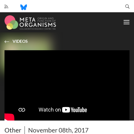
CRC
1182
-
Origin
and
VIDEOS
Function
of
Metaorganisms
Other
November 08th, 2017